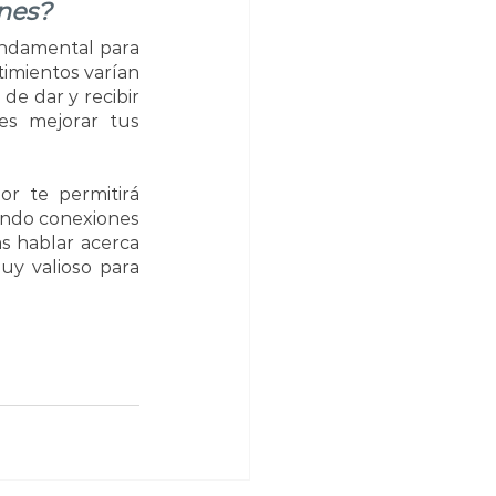
nes?
ndamental para 
imientos varían 
e dar y recibir 
afecto. Al comprender y adaptarte a estos diferentes lenguajes, puedes mejorar tus 
r te permitirá 
ando conexiones 
s hablar acerca 
y valioso para 