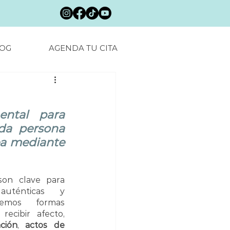
OG
AGENDA TU CITA
ntal para 
da persona 
ea mediante 
son clave para 
auténticas y 
emos formas 
ecibir afecto, 
ción
, 
actos de 