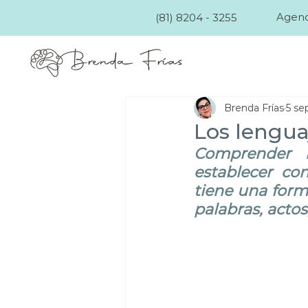
Agend
(81) 8204 - 3255
Brenda Frías
5 se
Los lengua
Comprender l
establecer con
tiene una form
palabras, actos