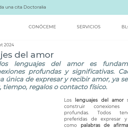
a una cita Doctoralia
CONÓCEME
SERVICIOS
BL
pt 2024
jes del amor
os lenguajes del amor es fundame
exiones profundas y significativas. Ca
a única de expresar y recibir amor, ya s
, tiempo, regalos o contacto físico.
Los 
lenguajes del amor
 
construir conexiones 
profundas. Todos ten
preferidas de expresar y r
como 
palabras de afirma