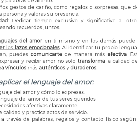
y palabras de aliento.
ños gestos de cariño, como regalos o sorpresas, que 
a persona y valoras su presencia.
dad
: Dedicar tiempo exclusivo y significativo al otro
reando recuerdos juntos.
nguajes del amor
 en ti mismo y en los demás puede
er
 los 
lazos emocionales
. Al identificar tu propio lengua
an, puedes 
comunicarte
 de manera más 
efectiva
. Es
xpresar y recibir amor no solo 
transforma
 la calidad de
ea vínculos
 más 
auténticos
 y 
duraderos
.
plicar el lenguaje del amor:
nguaje del amor y cómo lo expresas.
nguaje del amor de tus seres queridos.
cesidades afectivas claramente.
calidad y practica actos de servicio.
a través de palabras, regalos y contacto físico según