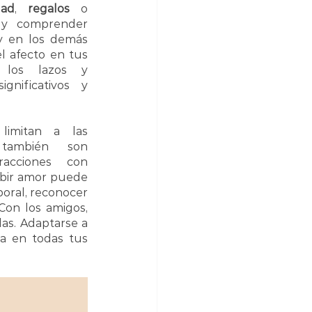
dad
, 
regalos
 o 
 y comprender 
y en los demás 
l afecto en tus 
o los lazos y 
nificativos y 
limitan a las 
 también son 
esenciales en las interacciones con 
ibir amor puede 
boral, reconocer 
on los amigos, 
s. Adaptarse a 
a en todas tus 